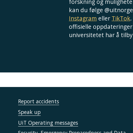
forskning og muligheter
kan du følge @uitnorge
Instagram
eller
TikTok
.
offisielle oppdateringer
universitetet har å tilby
Report accidents
Speak up
UiT Operating messages
Security, Emergency Preparedness and Data