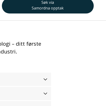
Søk via
Samordna opptak
ogi – ditt første
ndustri.