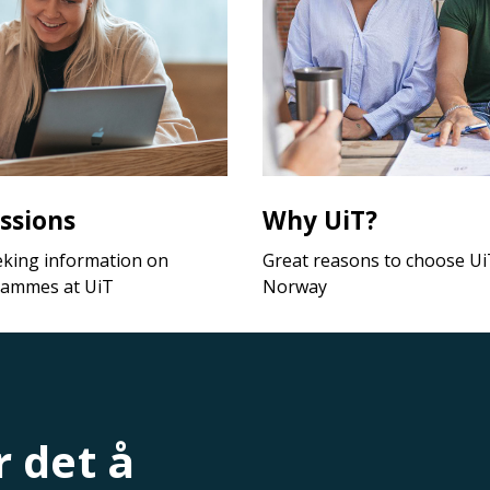
ssions
Why UiT?
eking information on
Great reasons to choose UiT
rammes at UiT
Norway
 det å