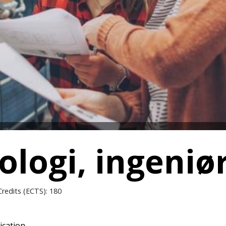
logi, ingeniø
redits (ECTS): 180
ication