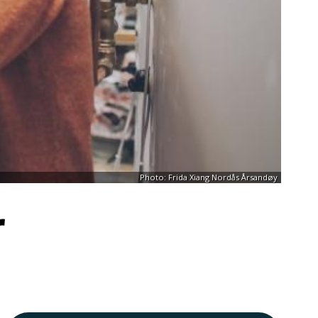
Photo: Frida Xiang Nordås Årsandøy
r