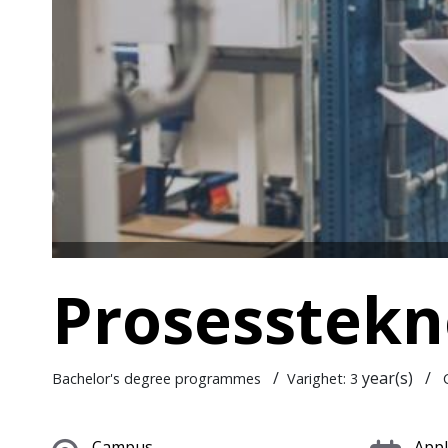
Prosesstekno
/
year(s)
/
Bachelor's degree programmes
Varighet: 3
C
Campus
Appl