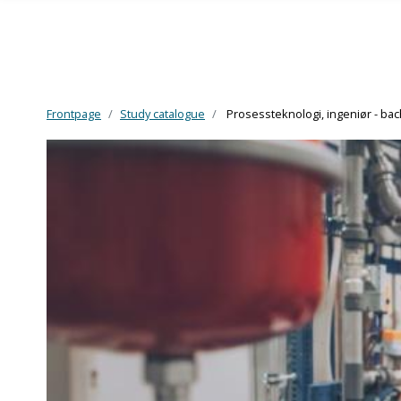
Frontpage
Study catalogue
Prosessteknologi, ingeniør - bac
Skip to main content