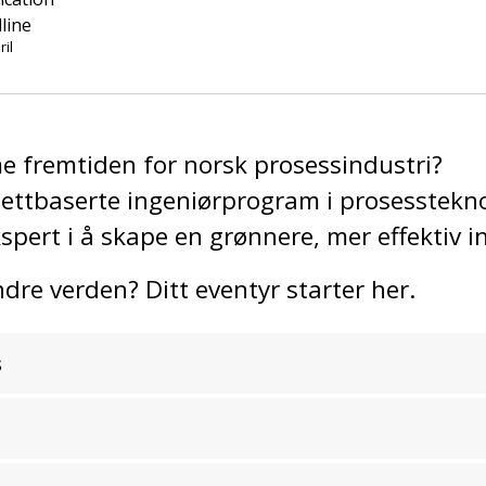
line
ril
me fremtiden for norsk prosessindustri?
ettbaserte ingeniørprogram i prosessteknol
kspert i å skape en grønnere, mer effektiv i
ndre verden? Ditt eventyr starter her.
s