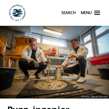
Search
Menu
UiT The Arctic University of Norway
Skip to main content
Photo: David Jensen