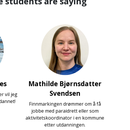
e students are saying
nes
Mathilde Bjørnsdatter
Svendsen
r vil jeg
tdannet!
Finnmarkingen drømmer om å få
jobbe med paraidrett eller som
aktivitetskoordinator i en kommune
etter utdanningen.