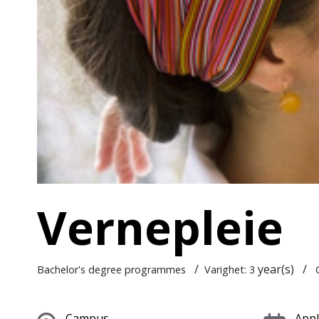
Vernepleie
/
year(s)
/
Bachelor's degree programmes
Varighet: 3
C
Campus
Appl