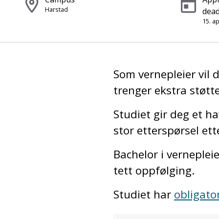
Harstad
dead
15. ap
Som vernepleier vil
trenger ekstra støtt
Studiet gir deg et h
stor etterspørsel ett
Bachelor i verneplei
tett oppfølging.
Studiet har
obligato