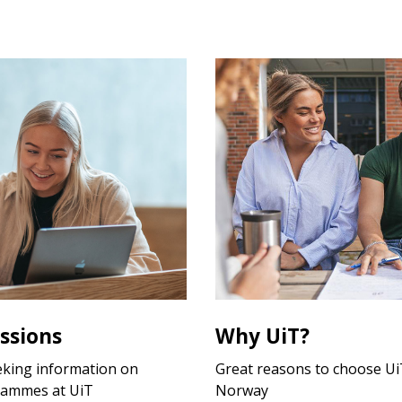
ssions
Why UiT?
eking information on
Great reasons to choose UiT
rammes at UiT
Norway