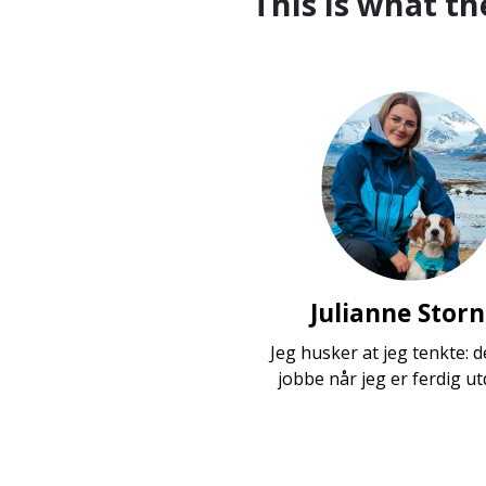
This is what th
Julianne Stor
Jeg husker at jeg tenkte: de
jobbe når jeg er ferdig u