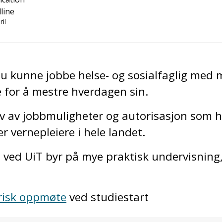
line
ril
 du kunne jobbe helse- og sosialfaglig me
e for å mestre hverdagen sin.
av av jobbmuligheter og autorisasjon som h
er vernepleiere i hele landet.
e ved UiT byr på mye praktisk undervisnin
risk oppmøte
ved studiestart