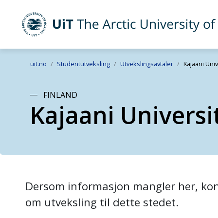
UiT The Arctic University of Norway
Skip to main content
uit.no
Studentutveksling
Utvekslingsavtaler
Kajaani Uni
FINLAND
Kajaani Universi
Dersom informasjon mangler her, kont
om utveksling til dette stedet.