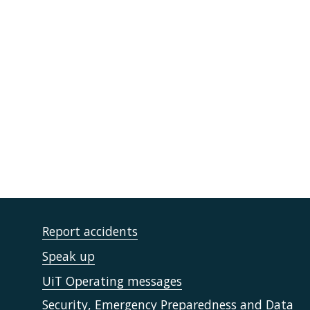
Report accidents
Speak up
UiT Operating messages
Security, Emergency Preparedness and Data