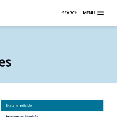
Search
Menu
es
Ekstern nettside
http://www.kamk.fi/