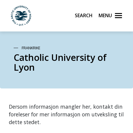
Search
Menu
UiT The Arctic University of Norway
Skip to main content
FRANKRIKE
Catholic University of
Lyon
Dersom informasjon mangler her, kontakt din
foreleser for mer informasjon om utveksling til
dette stedet.