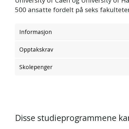
University of Caen og University of 
500 ansatte fordelt på seks fakulteter
Informasjon
Opptakskrav
Skolepenger
Disse studieprogrammene kan