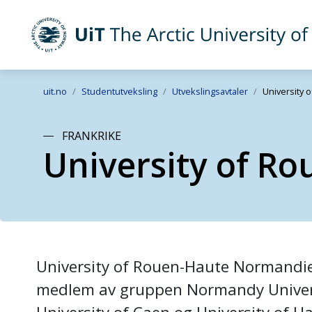
UiT The Arctic University of Norway
Skip to main content
uit.no
Studentutveksling
Utvekslingsavtaler
University
FRANKRIKE
University of R
University of Rouen-Haute Normandie
medlem av gruppen Normandy Univer