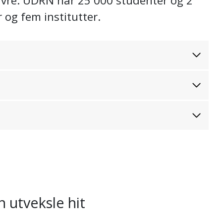
Havre. UDRN har 25 000 studenter og 2
 og fem institutter.
 utveksle hit