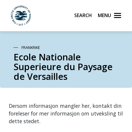
Search
Menu
UiT The Arctic University of Norway
Skip to main content
FRANKRIKE
Ecole Nationale
Superieure du Paysage
de Versailles
Dersom informasjon mangler her, kontakt din
foreleser for mer informasjon om utveksling til
dette stedet.