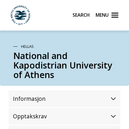
Search
Menu
UiT The Arctic University of Norway
Skip to main content
HELLAS
National and
Kapodistrian University
of Athens
Informasjon
Opptakskrav