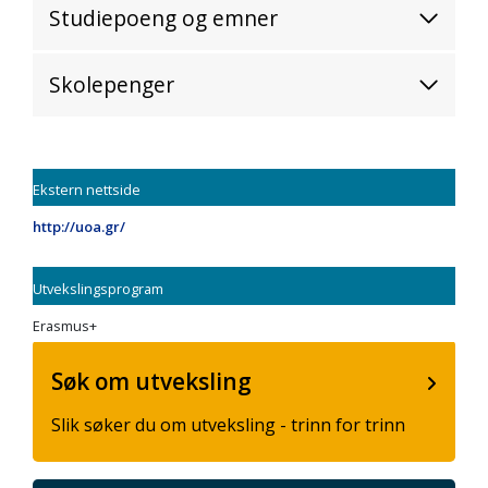
Studiepoeng og emner
Skolepenger
Ekstern nettside
http://uoa.gr/
Utvekslingsprogram
Erasmus+
Søk om utveksling
Slik søker du om utveksling - trinn for trinn