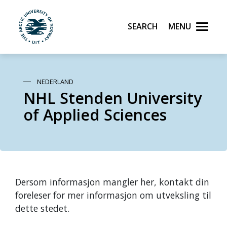
Search
Menu
UiT The Arctic University of Norway
Skip to main content
NEDERLAND
NHL Stenden University
of Applied Sciences
Dersom informasjon mangler her, kontakt din
foreleser for mer informasjon om utveksling til
dette stedet.