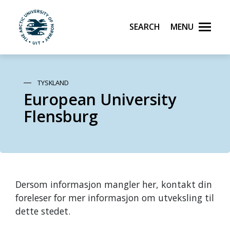
Search
Menu
UiT The Arctic University of Norway
Skip to main content
TYSKLAND
European University
Flensburg
Dersom informasjon mangler her, kontakt din
foreleser for mer informasjon om utveksling til
dette stedet.