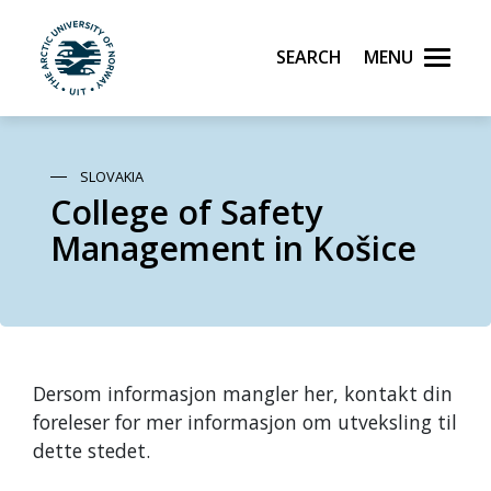
Search
Menu
UiT The Arctic University of Norway
Skip to main content
SLOVAKIA
College of Safety
Management in Košice
Dersom informasjon mangler her, kontakt din
foreleser for mer informasjon om utveksling til
dette stedet.