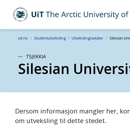
UiT The Arctic University of Norway
Skip to main content
uit.no
Studentutveksling
Utvekslingsavtaler
Silesian Uni
TSJEKKIA
Silesian Univers
Dersom informasjon mangler her, kont
om utveksling til dette stedet.