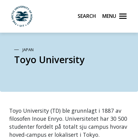
Search
Menu
UiT The Arctic University of Norway
Skip to main content
JAPAN
Toyo University
Toyo University (TD) ble grunnlagt i 1887 av
filosofen Inoue Enryo. Universitetet har 30 500
studenter fordelt på totalt sju campus hvorav
hoved-campus er lokalisert i Tokyo.