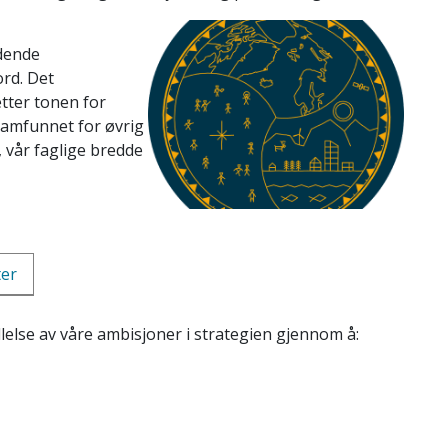
edende
ord. Det
etter tonen for
samfunnet for øvrig
 vår faglige bredde
ter
lelse av våre ambisjoner i strategien gjennom å: