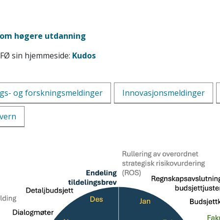
k om høgere utdanning
DFØ sin hjemmeside:
Kudos
gs- og forskningsmeldinger
Innovasjonsmeldinger
nvern