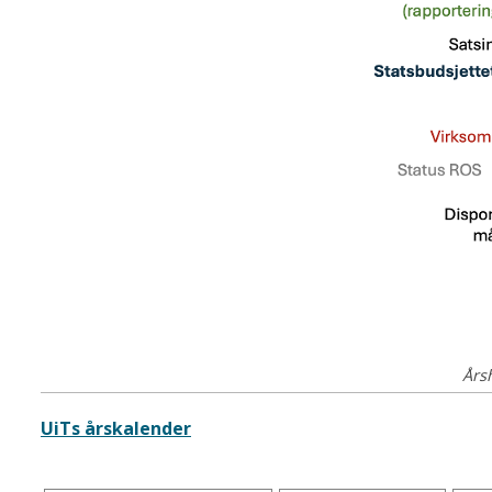
Årshjul for virksomhetsstyring 
UiTs årskalender