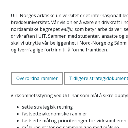
UiT Norges arktiske universitet er et internasjonalt l
breddeuniversitet. Vår visjon er å være en drivkraft i n
nordsamiske begrepet
eallju
, som betyr arbeidsiver, s
drivkraften i UiT. Sammen med studenter, ansatte og 
skal vi utnytte vår beliggenhet i Nord-Norge og Sápmi,
og tverrfaglige fortrinn til å forme framtiden.
Overordna rammer
Tidligere strategidokumen
Virksomhetsstyring ved UiT har som mål å sikre oppfyl
sette strategisk retning
fastsette økonomiske rammer
fastsette mål og prioriteringer for virksomheten
måle resultater og sammenligne med målene