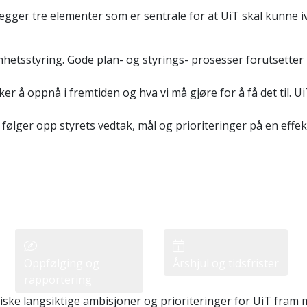
egger tre elementer som er sentrale for at UiT skal kunne iva
mhetsstyring. Gode plan- og styrings- prosesser forutsetter
r å oppnå i fremtiden og hva vi må gjøre for å få det til
ølger opp styrets vedtak, mål og prioriteringer på en effek
Oppfølging og
Årshjul og tidsfrister
rapportering
iske langsiktige ambisjoner og prioriteringer for UiT fram 