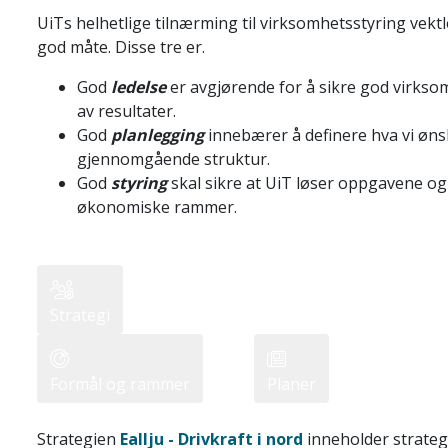
UiTs helhetlige tilnærming til virksomhetsstyring vektl
god måte. Disse tre er.
God
ledelse
er avgjørende for å sikre god virkso
av resultater.
God
planlegging
innebærer å definere hva vi ønske
gjennomgående struktur.
God
styring
skal sikre at UiT løser oppgavene og f
økonomiske rammer.
Strategi
Formål og rammer
Planer
Strategien
Eallju - Drivkraft i nord
inneholder strateg