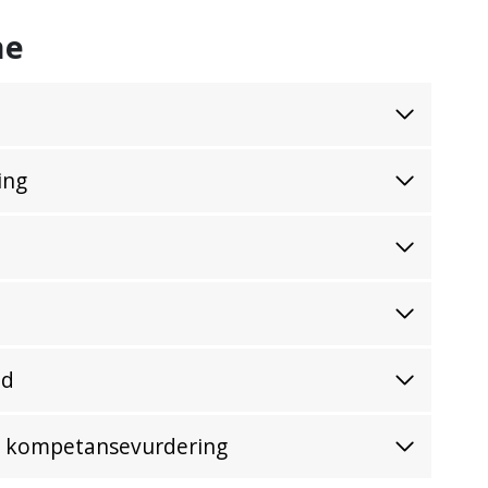
ne
ing
id
ns kompetansevurdering