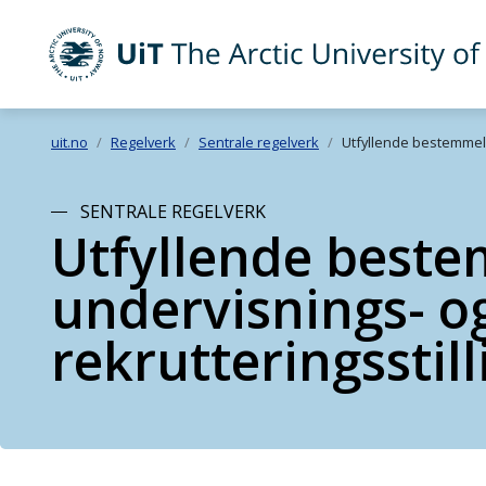
UiT The Arctic University of Norway
Skip to main content
uit.no
Regelverk
Sentrale regelverk
Utfyllende bestemmelse
SENTRALE REGELVERK
Utfyllende beste
undervisnings- og
rekrutteringsstil