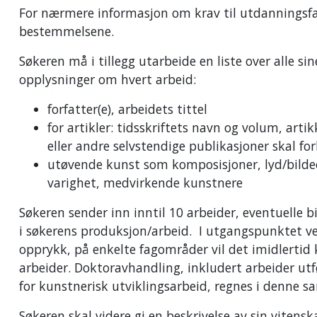
For nærmere informasjon om krav til utdanningsfag
bestemmelsene.
Søkeren må i tillegg utarbeide en liste over alle si
opplysninger om hvert arbeid:
forfatter(e), arbeidets tittel
for artikler: tidsskriftets navn og volum, artik
eller andre selvstendige publikasjoner skal forl
utøvende kunst som komposisjoner, lyd/bildeo
varighet, medvirkende kunstnere
Søkeren sender inn inntil 10 arbeider, eventuelle bi
i søkerens produksjon/arbeid. I utgangspunktet v
opprykk, på enkelte fagområder vil det imidlertid 
arbeider. Doktoravhandling, inkludert arbeider u
for kunstnerisk utviklingsarbeid, regnes i denne
Søkeren skal videre gi en beskrivelse av sin viten