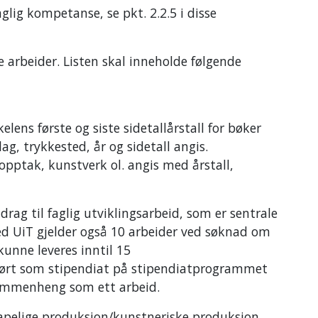
lig kompetanse, se pkt. 2.2.5 i disse
ne arbeider. Listen skal inneholde følgende
kelens første og siste sidetallårstall for bøker
ag, trykkested, år og sidetall angis.
pptak, kunstverk ol. angis med årstall,
drag til faglig utviklingsarbeid, som er sentrale
ed UiT gjelder også 10 arbeider ved søknad om
kunne leveres inntil 15
tført som stipendiat på stipendiatprogrammet
 sammenheng som ett arbeid.
skapelige produksjon/kunstneriske produksjon,