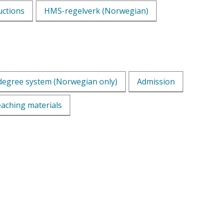
uctions
HMS-regelverk (Norwegian)
ld degree system (Norwegian only)
Admission
eaching materials