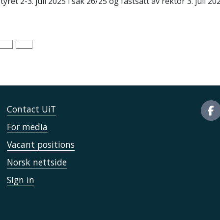
t 2-3. juli 2025 i sak 26/25 og fastsatt av rektor 3. juli 20
Contact UiT
For media
Vacant positions
Norsk nettside
Sign in