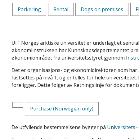
Parkering
Rental
Dogs on premises
F
UiT Norges arktiske universitet er underlagt et sentra
økonomiinstruksen har Kunnskapsdepartementet presise
økonomiområdet fra universitetsstyret gjennom
Instr
Det er organisasjons- og økonomidirektøren som har 
fastsettes på nivå 1, og er felles for hele universitet
foreligger. Dette følger av Retningslinje for dokuments
Purchase (Norwegian only)
De utfyllende bestemmelsene bygger på
Universitets-