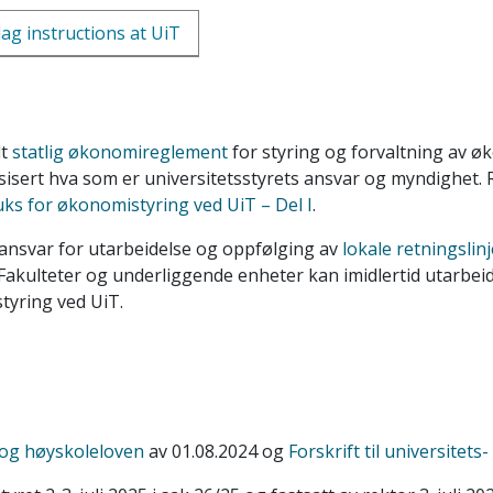
lag instructions at UiT
lt
statlig økonomireglement
for styring og forvaltning av 
rt hva som er universitetsstyrets ansvar og myndighet. Re
uks for økonomistyring ved UiT – Del I
.
ansvar for utarbeidelse og oppfølging av
lokale retningsli
et. Fakulteter og underliggende enheter kan imidlertid utarbei
tyring ved UiT.
 og høyskoleloven
av 01.08.2024 og
Forskrift til universitet