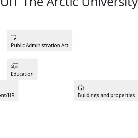
 UiT The Arctic Universi
Public Administration Act
Education
ent/HR
Buildings and properties