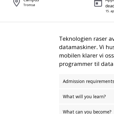
Tromsø
dead
15. ap
Teknologien raser av
datamaskiner. Vi hus
mobilen klarer vi os
programmer til data
Admission requirement
What will you learn?
What can you become?