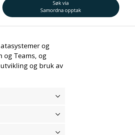
Søk via
Samordna opptak
 datasystemer og
am og Teams, og
utvikling og bruk av