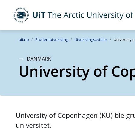
UiT The Arctic University of Norway
Skip to main content
uit.no
Studentutveksling
Utvekslingsavtaler
University
DANMARK
University of C
University of Copenhagen (KU) ble gr
universitet.