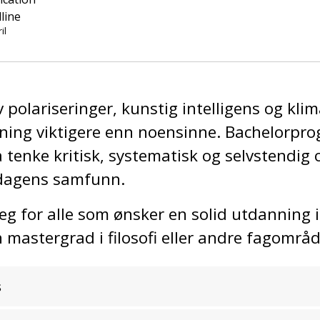
line
il
v polariseringer, kunstig intelligens og kli
nkning viktigere enn noensinne. Bachelorpro
l å tenke kritisk, systematisk og selvstend
 dagens samfunn.
 for alle som ønsker en solid utdanning i fi
 mastergrad i filosofi eller andre fagområd
s