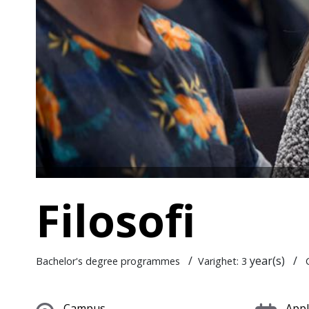
Filosofi
/
year(s)
/
Bachelor's degree programmes
Varighet: 3
C
Campus
Appl