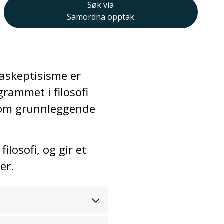
Søk via
Samordna opptak
maskeptisisme er
grammet i filosofi
ig om grunnleggende
losofi, og gir et
er.