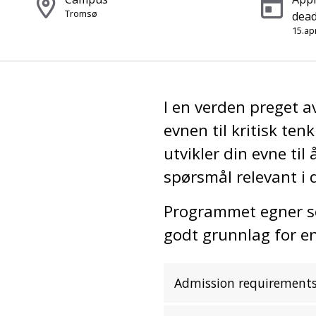
Tromsø
dead
15.apr
I en verden preget a
evnen til kritisk te
utvikler din evne ti
spørsmål relevant i
Programmet egner seg
godt grunnlag for en
Admission requirement