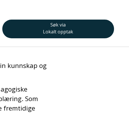
Søk via
Lokalt opptak
din kunnskap og
dagogiske
plæring. Som
e fremtidige