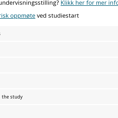
 undervisningsstilling?
Klikk her for mer in
risk oppmøte
ved studiestart
s
 the study