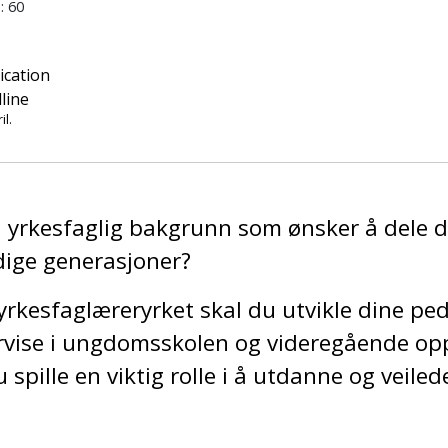
: 60
ication
line
il.
 yrkesfaglig bakgrunn som ønsker å dele 
dige generasjoner?
yrkesfaglæreryrket skal du utvikle dine pe
rvise i ungdomsskolen og videregående op
spille en viktig rolle i å utdanne og veiled