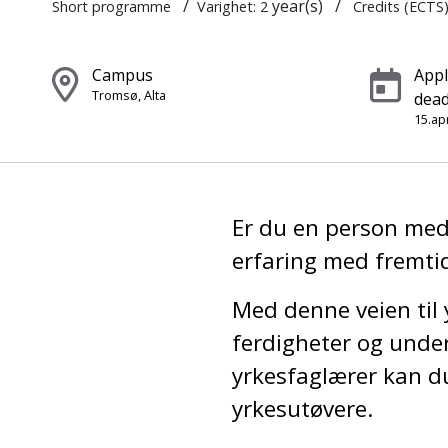
/
year(s)
/
Short programme
Varighet: 2
Credits (ECTS)
Campus
Appl
Tromsø, Alta
dead
15.apr
Er du en person med
erfaring med fremti
Med denne veien til 
ferdigheter og unde
yrkesfaglærer kan du 
yrkesutøvere.