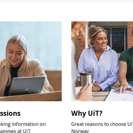
ssions
Why UiT?
eking information on
Great reasons to choose UiT
rammes at UiT
Norway