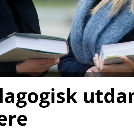
dagogisk utda
ere