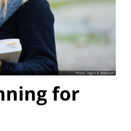
Photo: Ingun A. Mæhlum
nning for