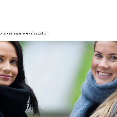
or yrkesfaglærere - årsstudium