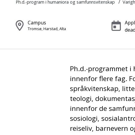
/
Ph.d.-program i humaniora og samfunnsvitenskap
Varig
Campus
Appl
Tromsø, Harstad, Alta
dead
Ph.d.-programmet i 
innenfor flere fag.
språkvitenskap, litter
teologi, dokumentas
innenfor de samfunn
sosiologi, sosialant
reiseliv, barnevern o