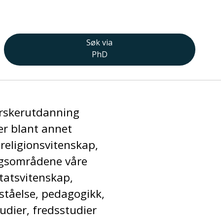
Søk via
PhD
orskerutdanning
er blant annet
, religionsvitenskap,
ngsområdene våre
tatsvitenskap,
ståelse, pedagogikk,
tudier, fredsstudier