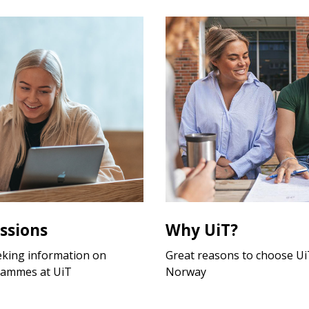
ssions
Why UiT?
eking information on
Great reasons to choose UiT
rammes at UiT
Norway