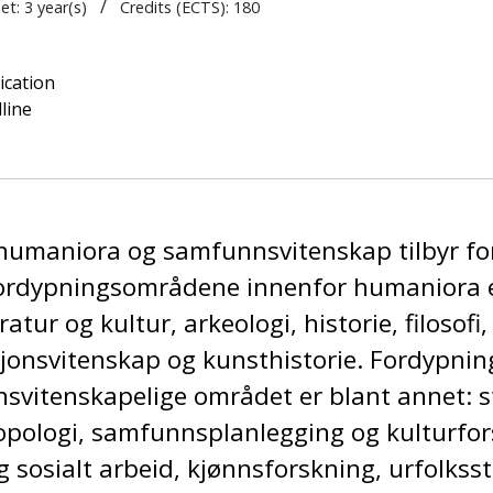
/
het:
3 year(s)
Credits (ECTS): 180
ication
line
humaniora og samfunnsvitenskap tilbyr f
 Fordypningsområdene innenfor humaniora 
atur og kultur, arkeologi, historie, filosofi
jonsvitenskap og kunsthistorie. Fordypni
svitenskapelige området er blant annet: s
ropologi, samfunnsplanlegging og kulturfor
g sosialt arbeid, kjønnsforskning, urfolkss