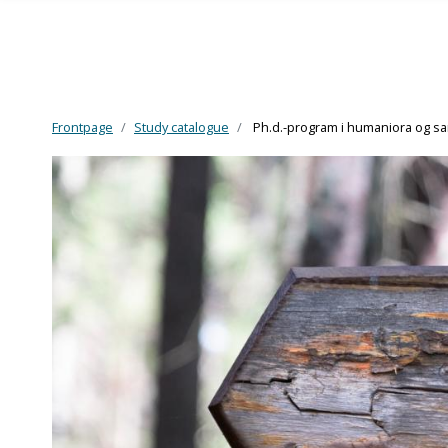
Frontpage
Study catalogue
Ph.d.-program i humaniora og s
Skip to main content