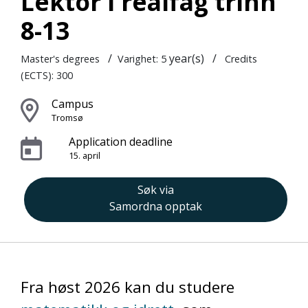
Lektor i realfag trinn
8-13
/
year(s)
/
Master's degrees
Varighet: 5
Credits
(ECTS): 300
Campus
Tromsø
Application deadline
15. april
Søk via
Samordna opptak
Fra høst 2026 kan du studere