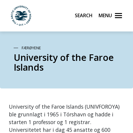
Search
Menu
UiT The Arctic University of Norway
Skip to main content
FÆRØYENE
University of the Faroe
Islands
University of the Faroe Islands (UNIVFOROYA)
ble grunnlagt i 1965 i Tórshavn og hadde i
starten 1 professor og 1 registrar.
Universitetet har i dag 45 ansatte og 600