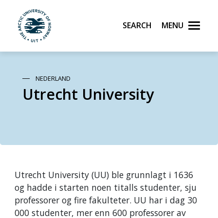
Search
Menu
UiT The Arctic University of Norway
Skip to main content
NEDERLAND
Utrecht University
Utrecht University (UU) ble grunnlagt i 1636
og hadde i starten noen titalls studenter, sju
professorer og fire fakulteter. UU har i dag 30
000 studenter, mer enn 600 professorer av