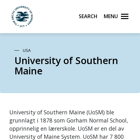
Search
Menu
UiT The Arctic University of Norway
Skip to main content
USA
University of Southern
Maine
University of Southern Maine (UoSM) ble
grunnlagt i 1878 som Gorham Normal School,
opprinnelig en lærerskole. UoSM er en del av
University of Maine System. UoSM har 7 800