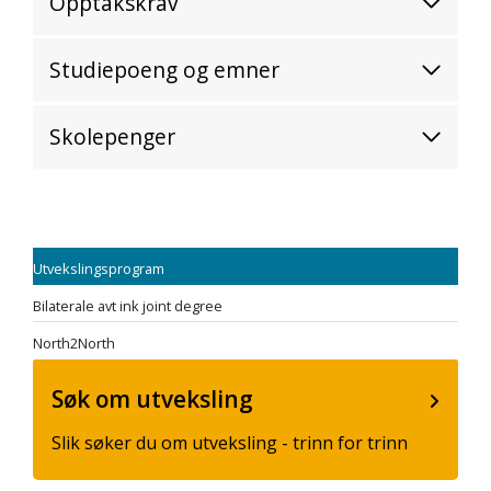
Opptakskrav
Studiepoeng og emner
Skolepenger
Utvekslingsprogram
Bilaterale avt ink joint degree
North2North
Søk om utveksling
Slik søker du om utveksling - trinn for trinn