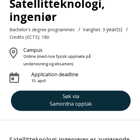
Satellitteknologi,
ingeniør
/
year(s)
/
Bachelor's degree programmes
Varighet: 3
Credits (ECTS): 180
Campus
Online
(med noe fysisk oppmøte på
undervisning og eksamen)
Application deadline
15. april
Søk via
Samordna opptak
Satellitteknologi-ingeniører er avgjørende