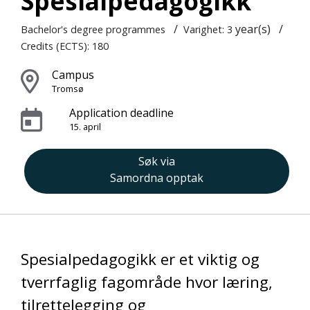
Spesialpedagogikk
/
year(s)
/
Bachelor's degree programmes
Varighet: 3
Credits (ECTS): 180
Campus
Tromsø
Application deadline
15. april
Søk via
Samordna opptak
Spesialpedagogikk er et viktig og
tverrfaglig fagområde hvor læring,
tilrettelegging og