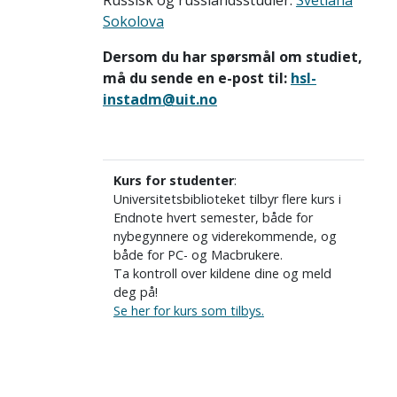
Russisk og russlandsstudier:
Svetlana
Sokolova
Dersom du har spørsmål om studiet,
må du sende en e-post til:
hsl-
instadm@uit.no
Kurs for studenter
:
Universitetsbiblioteket tilbyr flere kurs i
Endnote hvert semester, både for
nybegynnere og viderekommende, og
både for PC- og Macbrukere.
Ta kontroll over kildene dine og meld
deg på!
Se her for kurs som tilbys.