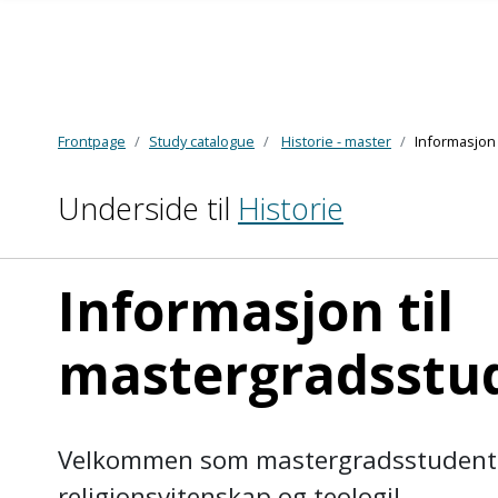
Frontpage
Study catalogue
Historie - master
Informasjon 
Skip to main content
Underside til
Historie
Informasjon til
mastergradsstu
Velkommen som mastergradsstudent ved
religionsvitenskap og teologi!