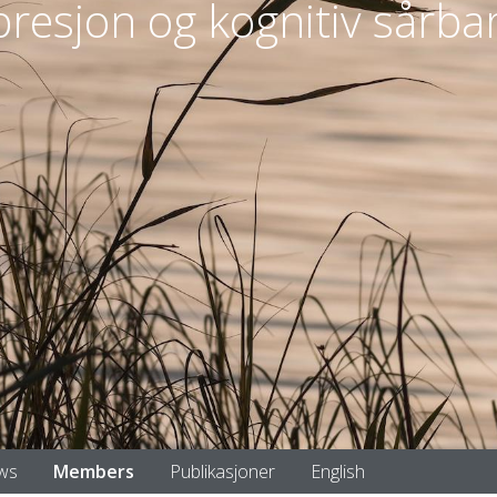
resjon og kognitiv sårba
ws
Members
Publikasjoner
English