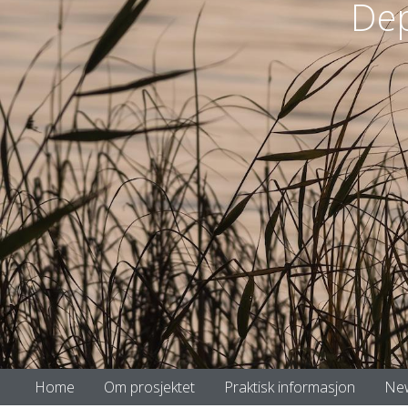
Dep
Home
Om prosjektet
Praktisk informasjon
Ne