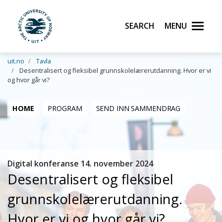
Search
Menu
UiT The Arctic University of Norway
Skip to main content
uit.no
Tavla
Desentralisert og fleksibel grunnskolelærerutdanning. Hvor er vi
og hvor går vi?
HOME
PROGRAM
SEND INN SAMMENDRAG
Digital konferanse 14. november 2024
Desentralisert og fleksibel
grunnskolelærerutdanning.
Hvor er vi og hvor går vi?