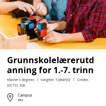
Grunnskolelærerutd
anning for 1.-7. trinn
/
year(s)
/
Master's degrees
Varighet: 5
Credits
(ECTS): 300
Campus
Alta