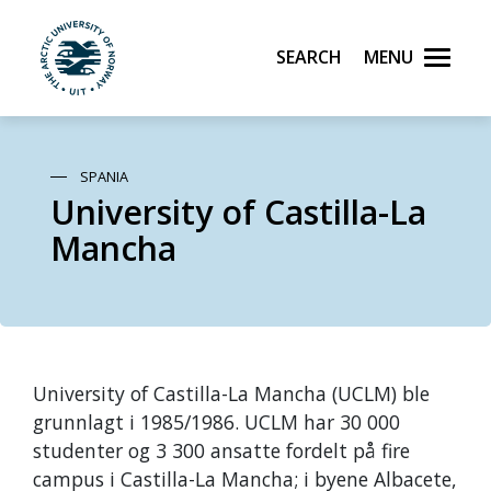
Search
Menu
UiT The Arctic University of Norway
Skip to main content
SPANIA
University of Castilla-La
Mancha
University of Castilla-La Mancha (UCLM) ble
grunnlagt i 1985/1986. UCLM har 30 000
studenter og 3 300 ansatte fordelt på fire
campus i Castilla-La Mancha; i byene Albacete,