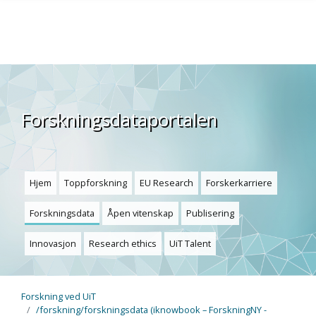
Skip to main content
Forskningsdataportalen
Hjem
Toppforskning
EU Research
Forskerkarriere
Forskningsdata
Åpen vitenskap
Publisering
Innovasjon
Research ethics
UiT Talent
Forskning ved UiT
/forskning/forskningsdata (iknowbook – ForskningNY -