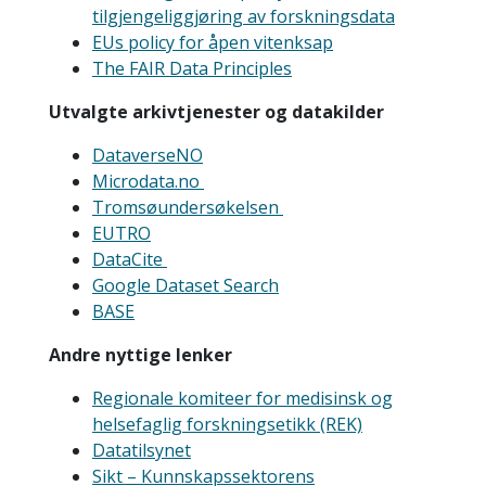
tilgjengeliggjøring av forskningsdata
EUs policy for åpen vitenksap
The FAIR Data Principles
Utvalgte arkivtjenester og datakilder
DataverseNO
Microdata.no
Tromsøundersøkelsen
EUTRO
DataCite
Google Dataset Search
BASE
Andre nyttige lenker
Regionale komiteer for medisinsk og
helsefaglig forskningsetikk (REK)
Datatilsynet
Sikt – Kunnskapssektorens