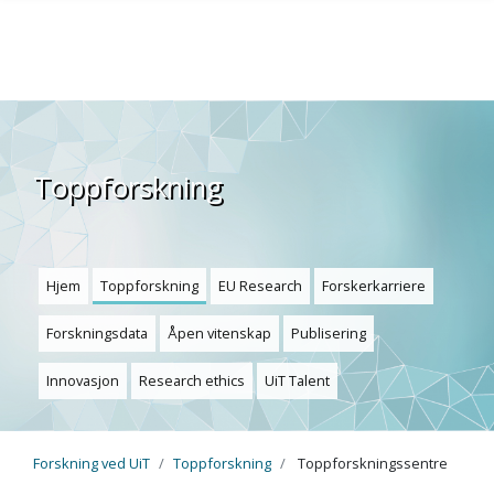
Skip to main content
Toppforskning
Hjem
Toppforskning
EU Research
Forskerkarriere
Forskningsdata
Åpen vitenskap
Publisering
Innovasjon
Research ethics
UiT Talent
Forskning ved UiT
Toppforskning
Toppforskningssentre