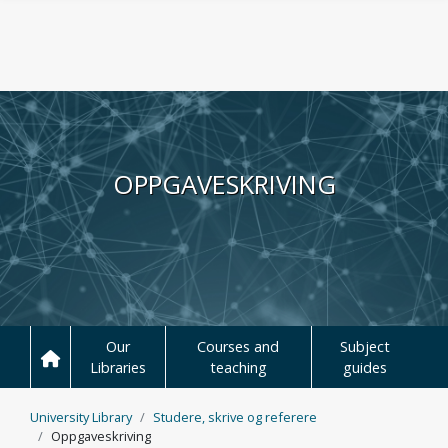
Skip to main content
OPPGAVE­SKRIVING
Our
Courses and
Subject
Libraries
teaching
guides
University Library
Studere, skrive og referere
Oppgaveskriving