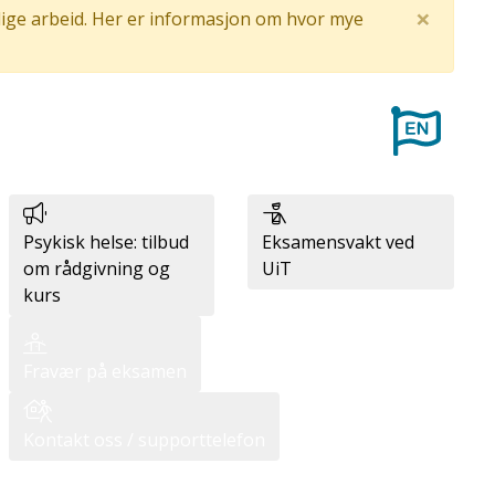
×
lige arbeid.
Her er informasjon om hvor mye
Psykisk helse: tilbud
Eksamensvakt ved
om rådgivning og
UiT
kurs
Fravær på eksamen
Kontakt oss / supporttelefon