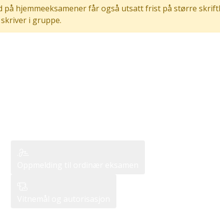
id på hjemmeeksamener får også utsatt frist på større skrift
 skriver i gruppe.
Oppmelding til ordinær eksamen
Vitnemål og autorisasjon