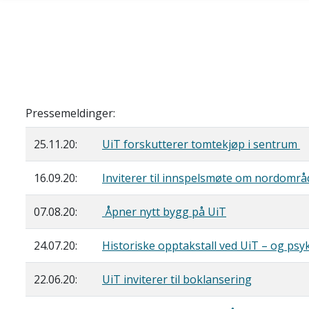
Skip to main content
Pressemeldinger:
25.11.20:
UiT forskutterer tomtekjøp i sentrum
16.09.20:
Inviterer til innspelsmøte om nordomr
07.08.20:
Åpner nytt bygg på UiT
24.07.20:
Historiske opptakstall ved UiT – og psyk
22.06.20:
UiT inviterer til boklansering