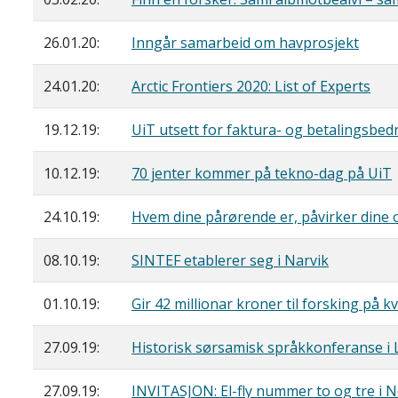
26.01.20:
Inngår samarbeid om havprosjekt
24.01.20:
Arctic Frontiers 2020: List of Experts
19.12.19:
UiT utsett for faktura- og betalingsbed
10.12.19:
70 jenter kommer på tekno-dag på UiT
24.10.19:
Hvem dine pårørende er, påvirker dine
08.10.19:
SINTEF etablerer seg i Narvik
01.10.19:
Gir 42 millionar kroner til forsking på k
27.09.19:
Historisk sørsamisk språkkonferanse i
27.09.19:
INVITASJON: El-fly nummer to og tre i 