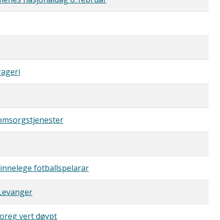
rageri
 omsorgstjenester
vinnelege fotballspelarar
 Levanger
Noreg vert døypt