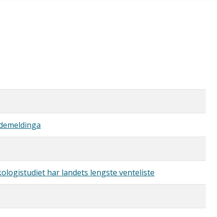
ådemeldinga
ologistudiet har landets lengste venteliste