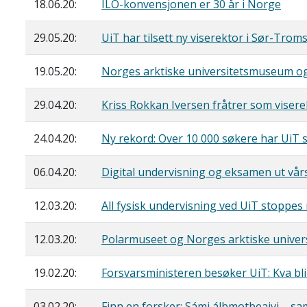
18.06.20:
ILO-konvensjonen er 30 år i Norge
29.05.20:
UiT har tilsett ny viserektor i Sør-Tro
19.05.20:
Norges arktiske universitetsmuseum og
29.04.20:
Kriss Rokkan Iversen fråtrer som visere
24.04.20:
Ny rekord: Over 10 000 søkere har UiT 
06.04.20:
Digital undervisning og eksamen ut vå
12.03.20:
All fysisk undervisning ved UiT stoppe
12.03.20:
Polarmuseet og Norges arktiske univer
19.02.20:
Forsvarsministeren besøker UiT: Kva blir 
03.02.20:
Finn en forsker: Sámi álbmotbeaivi – s