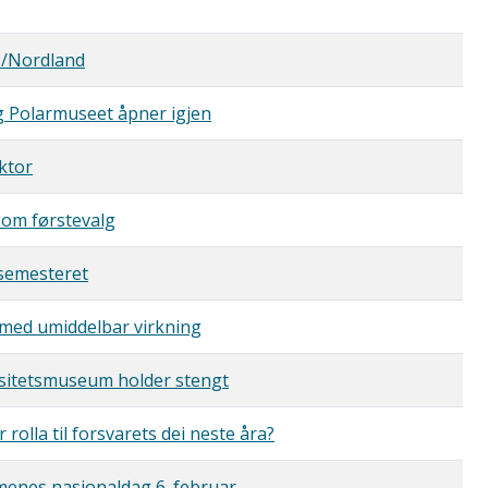
ms/Nordland
 Polarmuseet åpner igjen
ktor
som førstevalg
rsemesteret
s med umiddelbar virkning
sitetsmuseum holder stengt
rolla til forsvarets dei neste åra?
amenes nasjonaldag 6. februar