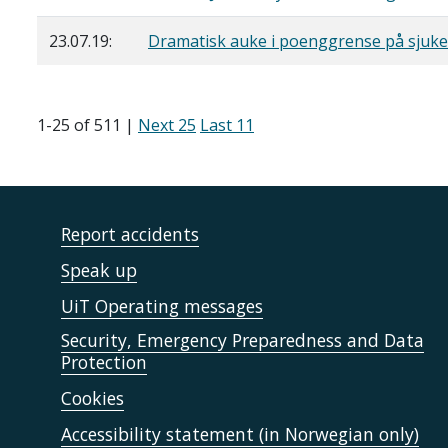
23.07.19:
Dramatisk auke i poenggrense på sjuk
1-25 of 511 |
Next 25
Last 11
Report accidents
Speak up
UiT Operating messages
Security, Emergency Preparedness and Data
Protection
Cookies
Accessibility statement (in Norwegian only)